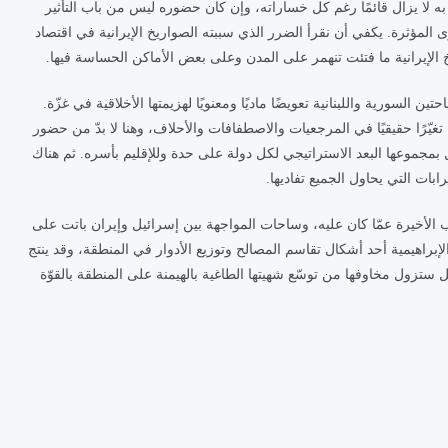
ول به لا يزال قائمًا رغم كل خساراته، وإن كان حضوره ليس من باب التأثير
 المؤثرة. يكفي أن نقرأ الضرر الذي سببته الصواريخ الإيرانية في اقتصاد
سورية واللبنانية تعويضًا ماديًا ومعنويًا لهزيمتها الأخلاقية في غزّة.
 تغيّرًا حقيقيًا في المرجعيات والاصطفافات والأحلاف، وهنا لا بدّ من حضور
كّل بمجموعها البعد الاستراتيجي لكل دولة على حدة وللإقليم بأسره. ثم هناك
ات التي يحاول الجميع تفاديها.
 الأخيرة عمّا كان عليه، وساحات المواجهة بين إسرائيل وإيران باتت على
إبراهيمية أحد أشكال تقاسم المصالح وتوزيع الأدوار في المنطقة، وقد ينتج
 ستزول مخاوفها من توسّع شهيتها الطاغية بالهيمنة على المنطقة بالقوّة