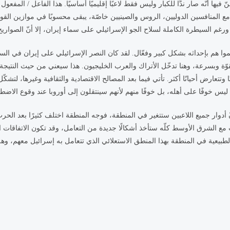
ها أنّه صار ندًّا للكبار وليس فقط لاعبًا إقليميًا أساسيًا. هذا الفاعل / المفع
 مع المنافسين الدوليين، الروس والصينيين خاصّة، يبقى محسوبًا في موازين القوى
م بإحداثه بشكل كبير وفعّال. لقد كان النصر الإسرائيلي على إيران في الساحتين ال
 بقوّة وبسرعة، وهنا تدخّل الأتراك والعرب الخليجيون. هذا سيعني من حيث النتيجة
وتتعارض أحيانًا أكثر. تأتي فيما بعد المصالح الاقتصادية والثقافية وغيرها، لتش
 خوفًا على أهله، بل خوفًا منهم لأنهم سينتقلون إلى أوروبا عند وقوع الاضطراب
دوار جميع اللاعبين ستتغير في المنطقة، فوجه المنطقة اختلف كثيرًا بعد الحرب
مع الشرق الأوسط كلّه ستأخذ أشكالًا جديدة من التعامل، وقد تكون الاتفاقات ال
لطبيعية في المنطقة بهذا المنطق الاستعلائي الذي تتعامل به إسرائيل معهم، وهل