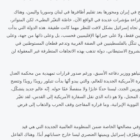
 في إيران ومحورها بعد تقليم أظافرها في لبنان وسوريا واليمن، وهناك
راءة مؤشرات عديدة في الواقع الآن، خاصّة التغيّر البطيء، لكن المتواتر،
لن تجاه إسرائيل بشكل لافت للنظر مهما كانت طفيفة. هذه الدولة التي بدأت
ين فقط، ولا على جيرانها الإقليميين فحسب، بل وعلى ذاتها من جهة، وعلى
التي تنكّل بالفلسطينيين في الضفة الغربية وتدعم قطعان المستوطنين في
روع الاستيطاني، دولة تذهب بهذه الاتجاهات المتطرفة غير المعقولة لن
 نتنياهو ووزير دفاعه الأسبق، ورغم صدور قرارات تمهيدية من محكمة العدل
الأمريكية الجديدة للعالم، والتي يبدو أنّها بدأت تتبلور رويدًا رويدًا وتتضح
لجدد، ليستا حدثًا عابرًا ولا منفصلًا عمّا حوله. إنّه عالم جديد يتشكّل،
حتل، ولا هو ذاته الذي نقل السفارة الأمريكية إلى القدس، لقد تغيّر
 النووية الإيرانية، وما قراره المفاجئ وقف الحرب والذهاب إلى فرض
ة وفي مصالحها الخاصة ضمن المنظومة العالمية الجديدة التي هي قيد
وتطرّف إسرائيل ويمينها العنصري ليسا خارج حساباتهم أبدًا. وهناك الفاعل