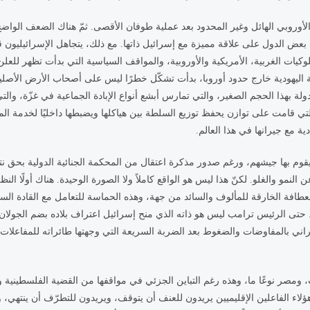
لأوروبي الهائل وغير المحدود بعد عملية طوفان الأقصى. ثمّ هناك الضعف الواضح
 بعض الدول على علاقة مميزة مع إسرائيل ذاتها. مع ذلك، يتجاهل الإسرائيليون ق
وكيات الغربية، الأمريكية والأوروبية، والمواقف السياسية التي بدأت تظهر للع
 اليهودية خارج حدود أوروبا، بدأت تشكّل خطرًا ليس على أصحاب الأرض الأصلي
 فدولة بهذا الحجم الصغير، والتي تمارس أبشع أنواع الإبادة الجماعية في غزّة، و
قامت على توازن يحفظ توزيع السلطة بين هياكلها ويضبطها داخليًا لخدمة المش
ية مع جيرانها في هذا العالم.
تي يقوم بها جيشهم، ورغم صدور مذكرة اعتقال من المحكمة الجنائية الدولية بحق
لنمو والغلو. لكنّ هذا ليس هو الواقع كاملاً ولا الصورة الوحيدة. هناك أولًا النظرة 
افة الخارقة للمألوف والسائد من جهة، وهذه الحماسة للتعامل مع القادة السوريين ا
ى الرئيس ترامب ليس هو ذاته الذي منح إسرائيل اعتراف بلاده بضم الجولان الم
راني بالمفاوضات والضغوط بعد الضربة السريعة التي وجهتها طائراته للمفاعلات
ات، ومصر نوعًا ما، وهذه رغم التباين الجزئي في مواقفها من القضية الفلسطيني
هؤلاء الفاعلين الإقليميين يريدون للعنف أن يتوقف، ويريدون للتطرّف أن ينتهي، 