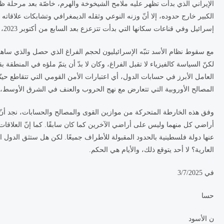
الإيراني الذي بدأت تظهر عليه ملامح الشيخوخة والهرم، خاصّة بعد مرحلة ظنّ في
الكبير خارج حدوده، إلا أنّ وزنه النوعي وثقله الديمغرافي وتشابكات علاقاته
إسرائيل وفي قناعات سكانها التي بدأت تتزعزع بعد السابع من أكتوبر 2023، ورغم السيطرة الكاملة لسلاح الجو الإسرائيلي على سماء إيران، إلا أنّ الصواريخ الإيرانية ما فتئت تنهمر على المدن وعلى بعض الأماكن الحساسة فيها.
مع سقوط نظام الأسد تنبّه الإسرائيليون لحجم الفراغ الذي حصل والذي ساهموا ه
لكنّ السياسة كالفيزياء لا تقبل الفراغ، وكان لا بدّ أن يتمّ ملؤه في المنطقة
العامل الأبرز في حسابات الدول، أي اعتبارات الأمن القومي التي تتقاطع حينًا 
المصالح الأوروبية التي تتعارض مع نهج الحروب والعنف في الشرق الأوسط، ليس
وفق هذه الخارطة المتحركة من موازين القوى والمصالح والحسابات، نجد أنّ أ
أراضي كل منهما وليس على أراضي الآخرين كما كان سابقًا. كما إنّ العلاقات 
عنها دولة فلسطينية بالحدود المقبولة للأطراف جميعًا. لكن هل ستثق الدول ا
العارية؟ لا أحد يتوقع ذلك، والأيام هي الحكم.
في 3/7/2025
حسا
ن الأسود