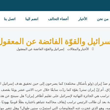
من نحن
الأخبار
أعضاء التحالف
انضم الينا
اتصل بنا
سرائيل والقوّة الفائضة عن المعقول
الأخبار والمقالات
إسرائيل والقوّة الفائضة عن المعقول
هم ضدّ إيران (ولو بأشكال مختلفة) كما يصرحون إلى حين تحقيق هدف إسرائيل الا
، أم إنّ إيران ستردّ بقوّة كما ردّت سابقًا خلال حرب الاثني عشر يومًا بقصف
ترامب هي الجائزة النهائية لإسرائيل على تقليم أظافر إيران؟ هل سينتج عن هذ
بعد أن طالب الرئيس ترامب إيقاف محاكمة نتنياهو باعتباره بطلًا قوميًا يهوديًا
 تحجيمه، وهو الذي عجزت عنه المفاوضات التي استمرّت سنين طوال؟ وهل تتغير 