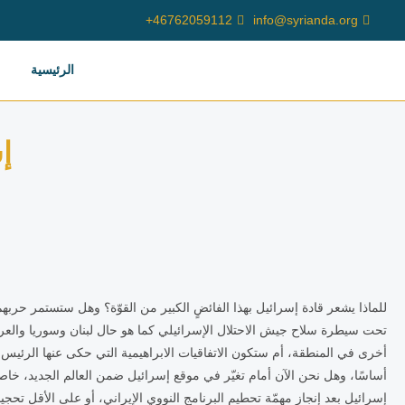
46762059112+
info@syrianda.org
الرئيسية
إ
للماذا يشعر قادة إسرائيل بهذا الفائضٍ الكبير من القوّة؟ وهل ستستمر حرب
تحت سيطرة سلاح جيش الاحتلال الإسرائيلي كما هو حال لبنان وسوريا والعراق
أخرى في المنطقة، أم ستكون الاتفاقيات الابراهيمية التي حكى عنها الرئيس 
أساسًا، وهل نحن الآن أمام تغيّر في موقع إسرائيل ضمن العالم الجديد، خاصة 
إسرائيل بعد إنجاز مهمّة تحطيم البرنامج النووي الإيراني، أو على الأقل