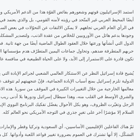
استمد الإسرائيليون قوتهم وشعورهم بفائض القوّة هذا من الدعم الأمريكي وا
أيضًا المحيط العربي غير المتّحد في رؤيته لأمنه القومي، بل والذي يعتمد في
في الرأي العام الغربي تجاههم. لا يمكن الالتفات عن التحوّلات في بعض السل
وجودها بدعم هائل من الأوروبيين للخلاص من عقدة الذنب، ولتصدير المشكلة
الدول التي أنشأتها ورعتها خلال العقود الطوال الماضية أيضًا من جهة ثانية.
حربهم المتطرفة ضدهم، وتحاول جماعات اليمين المتطرّف هدم مؤسساتها التي 
تكون قادرة على الاستمرار إلى الأبد، ولا على الحياة الطبيعية في منافسة عاد
يُشيح قادة إسرائيل النظر عن الاستنكار العالمي الشعبي لجرائم الإبادة ال
الدولية تلزم إسرائيل بمنع أسباب الإبادة الجماعية، فإنّ عنجهيتهم لم تتوقف عن ا
معالمها الخارجية من خلال التغييرات الكبيرة في الموقف من سوريا. هذه الانعط
والشرق الأوسط في القلب منه، وهذا سيطال إسرائيل ودورها بلا أدنى ريب. حت
الرجل وتغيّرت الظروف، وهو بكل الأحوال يفضّل تفكيك البرنامج النووي الإي
السلام إلا مؤشرًا آخر على تغيرٍ جذري في التوجه الأمريكي نحو العالم كله.
ثمّ هناك الفاعلين الإقليميين الأساسيين، أي السعودية وتركيا وقطر والإمار
التشكّل، إلا أنها تشترك في العموم بضرورة تغيير قواعد اللعبة وأدواتها. كل 