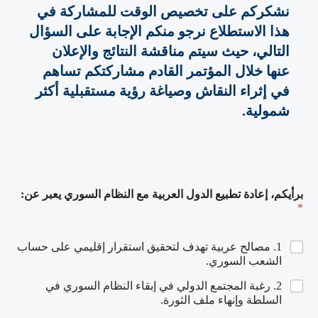
نشكركم على تخصيص الوقت للمشاركة في
هذا الاستطلاع
نرجو منكم الإجابة على السؤال
التالي، حيث سيتم مناقشة النتائج والإعلان
عنها خلال المؤتمر القادم
مشاركتكم تساهم
في إثراء النقاش وصياغة رؤية مست
قبلية أكثر
شمولية.
ا
برأيكم، إعادة تطبيع الدول العربية مع النظام السوري يعبر عن:
ل
*
ن
ظ
ا
1. مصالح عربية تهدف لتحقيق استقرار إقليمي على حساب
م
الشعب السوري.
ا
ل
2. رغبة المجتمع الدولي في إبقاء النظام السوري في
ع
السلطة وإنهاء ملف الثورة.
ر