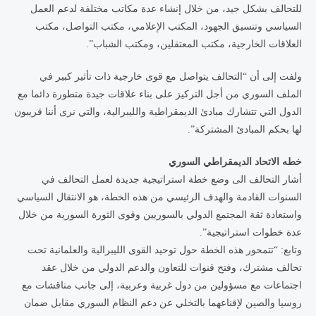
للتحالف بشكل جيد، من خلال إنشاء عدة مكاتب مختلفة لدعم العمل
السياسي وتنسيق الجهود، المكتب الإعلامي، مكتب التواصل، مكتب
العلاقات الخارجية، مكتب المعتقلين، ومكتب الشباب”.
ولفت إلى أن “التحالف يتواصل مع قوى خارجية ذات تأثير كبير في
الملف السوري من أجل التركيز على بناء علاقات جيدة متطورة دائما مع
الدول التي تتشارك مبادئ الديمقراطية والليبرالية، والتي نرى أننا قريبون
لها بحكم المبادئ المشتركة”.
خطه الاتحاد الديمقراطي السوري
أشار التحالف الى وضع خطة استراتيجية جديدة لعمل التحالف في
السنوات القادمة والهدف الرئيسي من هذه الخطة، هو الانتقال السياسي
واستعادة ثقة المجتمع الدولي بالسوريين وقوى الثورة السورية من خلال
عدة خطوات استراتيجية”.
وتابع: “تتمحور هذه الخطة حول توحيد القوى الليبرالية والعلمانية تحت
تحالف مشترك، وفتح قنوات للتعاون والدعم الدولي من خلال عقد
اجتماعات مع مسؤولين من دول غربية وعربية، إلى جانب مناقشات مع
روسيا والصين لإقناعهما بالتخلي عن دعم النظام السوري مقابل ضمان