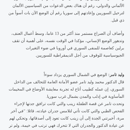
الألماني والدولي، رغم أن هناك بعض الدعوات من السياسيين الألمان
لترحيل السوريين وإعادتهم إلى سوريا رغم أن الوضع الآن بات أسوأ من
ذي قبل.
وأضاف أن الصراع مستمر منذ أكثر من 13 عاما، وسط أعمال العنف،
وتدهور الوضع الإنساني، مؤكدا في الوقت نفسه، على أهمية أن تقف
برلين كعاصمة للمنفى السوري في أوروبا في ضوء التغيرات
الجيوسياسية للوقوف من أجل الديمقراطية للسوريين.
وليد تامر:
الوضع في الشمال السوري يزداد سوءاً
قال الدكتور محمد وليد تامر عضو الأمانة العامة للتحالف من الداخل
السوري، إن عمله كطبيب أتاح له تجربة معايشة الأوضاع في المخيمات
المأساوية في إدلب والمدن بشمال غرب سوريا.
وتحدث تامر عن قصة الطفلة زينب والتي كانت ترافق جدتها لإجراء
الفحص الطبي والتي كانت تأتي لتلامس جدران عيادته، قائلا: “في آخر
مرة، أخبرتني الجدة إلى أن زينب كانت تعود إلى أصدقائها، وتحكي لهم
عن عيادة الدكتور والجدران التي لا تتحرك فهي ترتب في خيمة، ولم تر