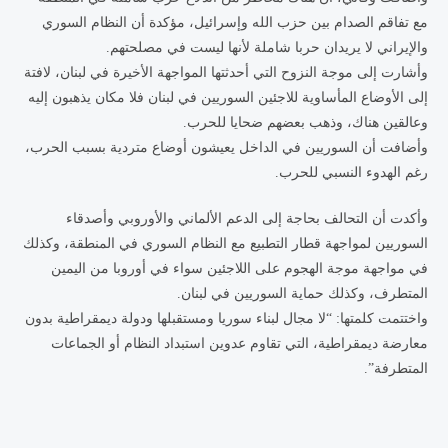
مع تفاقم الصدام بين حزب الله وإسرائيل، مؤكدة أن النظام السوري
والإيراني لا يريدان حربا شاملة لأنها ليست في مصلحتهم.
وأشارت إلى موجة النزوح التي أحدثتها المواجهة الأخيرة في لبنان، لافتة
إلى الأوضاع المأساوية للاجئين السوريين في لبنان فلا مكان يذهبون إليه
وعالقين هناك، وذهب بعضهم ضحايا للحرب.
وأضافت أن السوريين في الداخل يعيشون أوضاع متردية بسبب الحرب،
رغم الهدوء النسبي للحرب.
وأكدت أن التحالف بحاجة إلى الدعم الألماني والأوروبي وأصدقاء
السوريين لمواجهة قطار التطبيع مع النظام السوري في المنطقة، وكذلك
في مواجهة موجة الهجوم على اللاجئين سواء في أوروبا من اليمين
المتطرف، وكذلك حماية السوريين في لبنان.
واختتمت كلمتها: “لا مجال لبناء سوريا ومستقبلها ودولة ديمقراطية بدون
معارضة ديمقراطية، التي تقاوم عدوين استبداد النظام أو الجماعات
المتطرفة”.