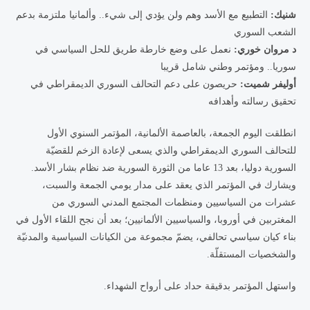
شنيك:
التطبيع مع الأسد وهم ولن يؤدي إلى شيء.. وألمانيا ملتزمة بدعم
الشعب السوري
د مروان خوري:
نعمل على وضع خارطة طريق للحل السياسي في
سوريا.. ومؤتمر وطني شامل قريبا
أوليفر شميت:
حريصون على دعم التحالف السوري الديمقراطي في
تحقيق رسالته وأهدافه
انطلقت اليوم الجمعة، بالعاصمة الألمانية، المؤتمر السنوي الأول
للتحالف السوري الديمقراطي والذي يسعى لإعادة الزخم للقضيّة
السورية دوليا، بعد 13 عاما من الثورة السورية ضد نظام بشار الأسد.
ويشارك في المؤتمر الذي يعقد على مدار يومي الجمعة والسبت،
عشرات من السياسيين ومنظمات المجتمع المدني السوري من
المغتربين في أوروبا، والسياسيين الألمانيين؛ بعد أن نجح اللقاء الأول في
بناء كيان سياسي تحالفي، يضمّ مجموعة من الكيانات السياسية والمدنيّة
والشخصيات المستقلّة.
واستهل المؤتمر بدقيقة حداد على أرواح الشهداء.