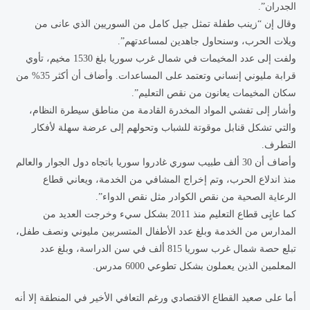
الجدران”.
وقال إن “زينب طفلة تمثل جيل كامل من السوريين الذي عانى من
ويلات الحرب، وسنحاول جاهدين لمساعدتهم”.
ولفت إلى عدد المخيمات في شمال غرب سوريا بلغ 1530 مخيم، تأوي
قرابة مليوني إنساني وتعتمد على المساعدات. وأضاف أن أكثر 35% من
سكان المخيمات يعانون من نقص التعليم”.
وأشار إلى تفشي المواد المخدرة القادمة من مناطق سيطرة النظام،
والتي تشكل قنابل موقوتة للشباب وتحولهم إلى عرضة سهلة لأفكار
التطرف.
وأضاف أن 30 ألف طبيب سوري غادروا سوريا باتجاه دول الجوار والعالم
منذ اندلاع الحرب، وتم إخراج المشافي من الخدمة، ويعاني قطاع
الرعاية الصحية من نقص الكوادر مثل نقص الدواء”.
كما عانٍى قطاع التعليم منذ 2011 بشكل سيء وخرجت العديد من
المدارس من الخدمة وبلغ عدد الأطفال المتسربين مليوني ونصف طفل،
تبلع حصة شمال غرب سوريا 815 ألف في سن الدراسة، وبلغ عدد
المعلمين الذين يعملون بشكل تطوعي 6000 مدرس.
أما على صعيد القطاع الاقتصادي ورغم التعافي الأخير في المنطقة إلا أنه