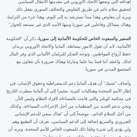
أهدافه التي وضعها الاتحاد الأوروبي في مقدمتها الانتقال السياسي
لتحقيق سلام دائم عن طريق التفاوض والتحالف السوري يفعل ذلك
ويريد أن يتفاوض وهذا مبدأ نسترشد به إلى اليوم، وهذا جزء من التزامنا،
وهناك مشاكل وفاعلين في سوريا ومنها الأسد الذي غير مستعد للحوار”.
السفير والمبعوث الخاص للحكومة الألمانية إلى سوريا،
ذكر أن “الحكومة
الألمانية، لابد أن تقول الامور ببساطة، ألمانيا والاتحاد الأوروبي يريدان
حفظ أرواح المواطنين، ونوجه الشكر للبرلمان الألماني الذي وفر المال
لذلك. واعتقد أننا قمنا بما علينا ومازلنا وهناك ضرورة بأن نتعاون مع
المجتمع المدني في سوريا.
وأضاف “شنيك” أن هدف ألمانيا دعم الديمقراطية وحقوق الإنسان، في
إطار الأمم المتحدة وهيكليات كثيرة، مشيرا إلى أن ألمانيا سطرت التاريخ
في محكمة كوبلنز والتي قامت بالمساءلة لأفراد النظام وليس الثأر،
ونحن ندعم العديد من المنظمات من أجل الإجراءات المساءلة، وكذلك
من أجل السلام الدائم.، موضحاً إلى أن “هناك سعي للدعم الإنساني
الضروري والسريع إضافة إلى الدعم السياسي، نعرف أن التطبيع وهم
ولن يؤدي إلى شيء وقلنا ذلك للمبعوث الخاص للأمم المتحدة، ونريد أن
ندعم في سوريا وتخفيف معاناتهم بقدر ما نستطيع”.