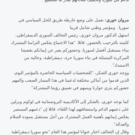
مروان خوري:
نعمل على وضع خارطة طريق للحل السياسي في
سوريا.. ومؤتمر وطني شامل قريبا
استهل الدكتور مروان خوري، رئيس التحالف السوري الديمقراطي،
كلمته بالترحيب بالحضور، قائلا: “هذا الاجتماع يعكس التزامنا المشترك
ببناء مستقبل أفضل لسوريا، وحضوركم يعبر عن إيمانكم بقضيتنا
المركزية المتمثلة في بناء سوريا حرة، ديمقراطية، وخالية من
الاستبداد”.
ووجه خوري الشكر، “للشخصيات السياسية الحاضرة بالمؤتمر اليوم،
الذين قدموا من أماكن مختلفة لدعمنا في هذا المسار الصعب والمهم.
حضوركم يثري حوارنا ويسهم في تعميق رؤيتنا المشتركة”.
كما توجه خوري، بالشكر إلى الأكاديمية البروتستانية في لوكوم وبرلين
على دعمهم الدائم واستضافتهم لهذا اللقاء، قائلا إن “دعمهم المستمر
يعكس إيمانهم بأهمية العمل المشترك من أجل مستقبل يسوده السلام
والعدالة”.
وقال إن التحالف اختار عنوانا لمؤتمر هذا العام “نحو سوريا ديمقراطية