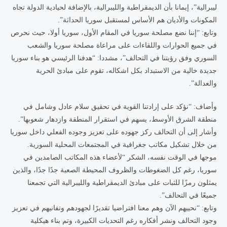
ليبرالية”، إيمانا بأن الديمقراطية والليبرالية، بالإضافة لحيادية الدولة تجاه
المكونات والأديان هم الأساس لمستقبل سوريا الحداثة”.
وتابع: “إننا نضع مصلحة سوريا في المقام الأول، سوريا أولا، حيث نحرص
في جميع الحوارات واللقاءات على مراعاة مصلحة سوريا والشعب
السوري وفق رؤيتنا في التحالف”، مشددا: “هدفنا الرئيسي هو بناء سوريا
جديدة خالية من الاستبداد بكل اشكاله، تقوم على مبادئ الحرية
والعدالة”.
وأضاف: “نؤكد على إرادتنا القوية في تحقيق سلام عادل وشامل في
منطقة الشرق الأوسط، يسهم في استقرار المنطقة وازدهار شعوبها”.
وأشار إلى أن التحالف ركز جهوده على تعزيز وجوده الفعلي داخل سوريا
من خلال تشكيل مكاتب جغرافية في المجتمعات المحلية السورية.
موجها في الوقت نفسه، الشكر “لأعضاء هذه المكاتب الصامدين في
سوريا، رغم كل الضغوطات والظروف المحيطة الصعبة جدًا جدًا، والذين
يمثلون رمزًا للثبات على مبادئ الديمقراطية والليبرالية التي تجمعنا
جميعًا في التحالف”.
وتابع: “نحييهم الآن وهم معنا افتراضيا تقديرًا لجهودهم وتفانيهم في تعزيز
وجود التحالف ونشر أفكاره رغم التحديات الكبيرة، وتم بناء هيكلية