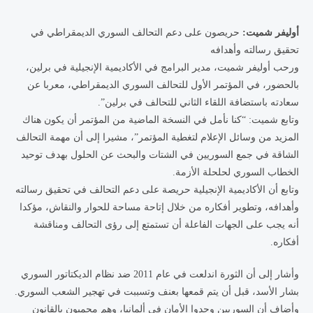
أوليفر شميت:
حريصون على دعم التحالف السوري الديمقراطي في
تحقيق رسالته وأهدافه
ورحب أوليفر شميت، مدير البرامج في الأكاديمية الإنجيلية في برلين،
بالحضور، في المؤتمر الأول للتحالف السوري الديمقراطي، معربا عن
سعادته باستضافة اللقاء الثاني للتحالف في برلين”.
وتابع شميت: “كنا نأمل في النسخة الماضية من المؤتمر أن يكون هناك
المزيد من وسائل الإعلام لتغطية المؤتمر”، مشيرا إلى أن مهمة التحالف
الشاقة في جمع السوريين في الشتات والبحث عن الحلول بهدف توحيد
الخطاب السوري لحلحلة الأزمة.
وتابع أن الأكاديمية الإنجيلية حريصة على دعم التحالف في تحقيق رسالته
وأهدافه، وتطوير أفكاره من خلال إتاحة مساحة للحوار والنقاش، مؤكدا
أنه يجب على الجهات الفاعلة أن تستمتع إلى رؤى التحالف ومناقشة
أفكاره.
وأشار إلى أن الثورة اندلعت في عام 2011 ضد نظام الديكتاتور السوري
بشار الأسد، قبل أن يتم قمعها بعنف وتسببت في تهجير الشعب السوري.
وأضاف أن السوريين وجدوا الأمان في ألمانيا، وهم محميون بالقانون