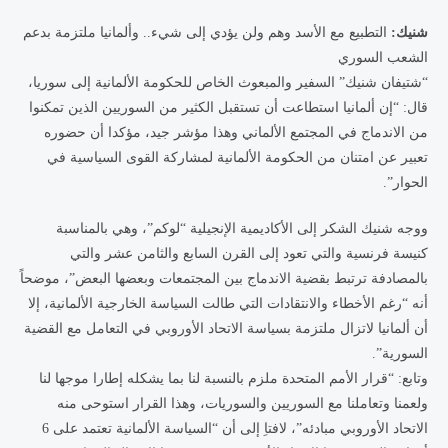
شنيك:
التطبيع مع الأسد وهم ولن يؤدي إلى شيء.. وألمانيا ملتزمة بدعم
الشعب السوري
“شتيفان شنيك” السفير والمبعوث الخاص للحكومة الألمانية إلى سوريا،
قال: “إن ألمانيا استطاعت أن تستقبل الكثير من السوريين الذين تمكنوا
من الاندماج في المجتمع الألماني وهذا مؤشر جيد، مؤكدا أن حضوره
تعبير عن امتنان من الحكومة الألمانية لمشاركة القوى السياسية في
الحوار”.
ووجه شنيك الشكر إلى الأكاديمية الإنجيلية “لوكم”، وهي بالمناسبة
كنيسة فرنسية والتي تعود إلى القرن السابع والثامن عشر والتي
بالمصادفة ترتبط بقضية الاندماج بين المجتمعات وبعضها البعض”، موضحاً
أنه “رغم الأخطاء والانتقادات التي طالت السياسة الخارجية الألمانية، إلا
أن ألمانيا لاتزال ملتزمة بسياسة الاتحاد الأوروبي في التعامل مع القضية
السورية”.
وتابع: “قرار الأمم المتحدة ملزم بالنسبة لنا بما يشكله إطارا موجها لنا
ولعمنا وتعاملنا مع السوريين والسوريات، وهذا القرار استوحى منه
الاتحاد الأوروبي مبادئه”، لافتاِ إلى أن “السياسة الألمانية تعتمد على 6