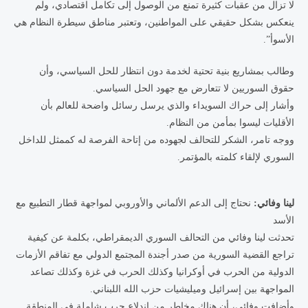
لا تزال من عقبات كثيرة تمنع من الوصول إلى تكامل اقتصادي، ولم
ينعكس بشكل حقيقي على المواطنين، وتعتبر مناطق سيطرة النظام هي
الأسوأ”.
وطالب بمشاريع بنية تحتية لخدمة دون انتظار للحل السياسي، وأن
حقوق السوريين لا تتعارض مع جهود الحل السياسي.
وأشار إلى حراك السويداء والذي يرسل رسائل واضحة للعالم بأن
الأقليات ليسوا بمأمن من النظام.
ووجه تامر، الشكر للتحالف لجهوده من إتاحة الفرصة له كممثل للداخل
السوري لإلقاء كلمته بالمؤتمر.
لينا وفائي:
نحتاج إلى الدعم الألماني والأوروبي لمواجهة قطار التطبيع مع
الأسد
تحدثت لينا وفائي من التحالف السوري الديمقراطي، بكلمة عن كيفية
تراجع القضية السورية من صدر أجندة المجتمع الدولي مع تفاقم الأزمات
الدولية من الحرب في أوكرانيا وكذلك الحرب في غزة وكذلك تصاعد
المواجهة بين إسرائيل وميليشيات حزب الله اللبناني.
وأضافت وفائي، أن هناك مخاطر من اندلاع حرب شاملة في المنطقة