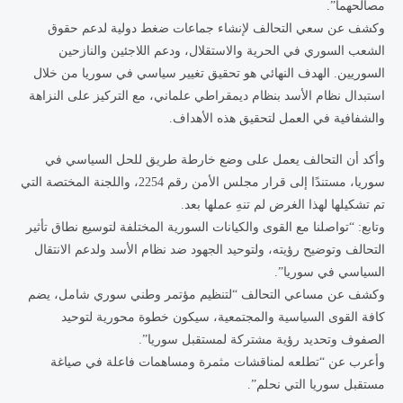
مصالحهما”.
وكشف عن سعي التحالف لإنشاء جماعات ضغط دولية لدعم حقوق
الشعب السوري في الحرية والاستقلال، ودعم اللاجئين والنازحين
السوريين. الهدف النهائي هو تحقيق تغيير سياسي في سوريا من خلال
استبدال نظام الأسد بنظام ديمقراطي علماني، مع التركيز على النزاهة
والشفافية في العمل لتحقيق هذه الأهداف.
وأكد أن التحالف يعمل على وضع خارطة طريق للحل السياسي في
سوريا، مستندًا إلى قرار مجلس الأمن رقم 2254، واللجنة المختصة التي
تم تشكيلها لهذا الغرض لم تنهِ عملها بعد.
وتابع: “تواصلنا مع القوى والكيانات السورية المختلفة لتوسيع نطاق تأثير
التحالف وتوضيح رؤيته، ولتوحيد الجهود ضد نظام الأسد ولدعم الانتقال
السياسي في سوريا”.
وكشف عن مساعي التحالف “لتنظيم مؤتمر وطني سوري شامل، يضم
كافة القوى السياسية والمجتمعية، سيكون خطوة محورية لتوحيد
الصفوف وتحديد رؤية مشتركة لمستقبل سوريا”.
وأعرب عن “تطلعه لمناقشات مثمرة ومساهمات فاعلة في صياغة
مستقبل سوريا التي نحلم”.