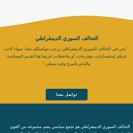
التحالف السوري الديمقراطي
“نحن في التحالف السوري الديمقراطي نرحب بتواصلكم معنا. سواء كانت
لديكم استفسارات، مقترحات، أو ملاحظات، فريقنا هنا لتقديم المساعدة
والدعم بأسرع وقت ممكن.”
تواصل معنا
التحالف السوري الديمقراطي هو تجمع سياسي يضم مجموعة من القوى